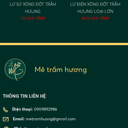
LƯ SỨ XÔNG ĐỐT TRẦM
LƯ ĐIỆN XÔNG ĐỐT TRẦM
HƯƠNG
HƯƠNG LOẠI LỚN
70.000 VNĐ
800.000 VNĐ
Mê trầm hương
THÔNG TIN LIÊN HỆ
Điện thoại:
0909892986
Email:
metramhuong@gmail.com